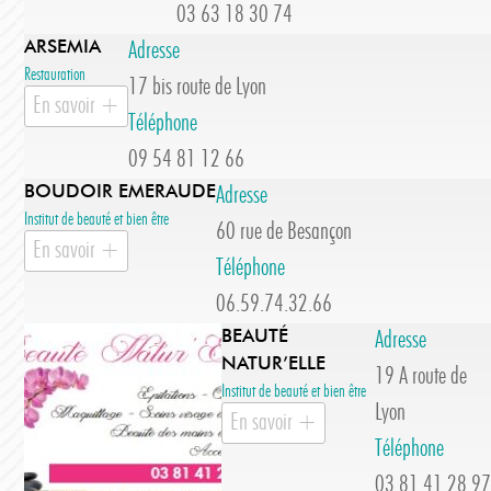
03 63 18 30 74
ARSEMIA
Adresse
Restauration
17 bis route de Lyon
En savoir +
Téléphone
09 54 81 12 66
BOUDOIR EMERAUDE
Adresse
Institut de beauté et bien être
60 rue de Besançon
En savoir +
Téléphone
06.59.74.32.66
BEAUTÉ
Adresse
NATUR’ELLE
19 A route de
Institut de beauté et bien être
Lyon
En savoir +
Téléphone
03.81.41.28.97