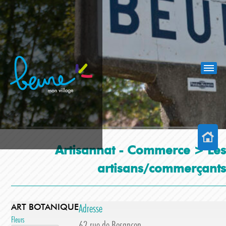
Artisannat - Commerce >
Les
artisans/commerçants
ART BOTANIQUE
Adresse
Fleurs
62 rue de Besançon