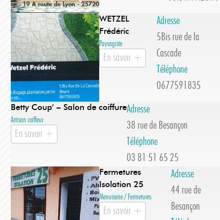
WETZEL
Adresse
Frédéric
5Bis rue de la
Paysagiste
Cascade
En savoir +
Téléphone
0677591835
Betty Coup’ – Salon de coiffure
Adresse
Artisan coiffeur
38 rue de Besançon
En savoir +
Téléphone
03 81 51 65 25
Fermetures
Adresse
Isolation 25
44 rue de
Menuiserie / Fermetures
Besançon
En savoir +