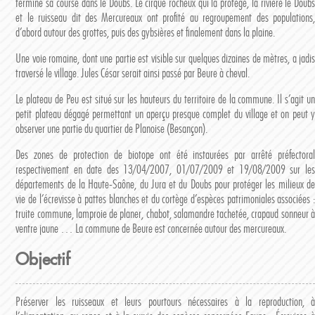
termine sa course dans le Doubs. Le cirque rocheux qui la protège, la rivière le Doubs
et le ruisseau dit des Mercureaux ont profité au regroupement des populations,
d’abord autour des grottes, puis des gybsières et finalement dans la plaine.
Une voie romaine, dont une partie est visible sur quelques dizaines de mètres, a jadis
traversé le village. Jules César serait ainsi passé par Beure à cheval.
Le plateau de Peu est situé sur les hauteurs du territoire de la commune. Il s’agit un
petit plateau dégagé permettant un aperçu presque complet du village et on peut y
observer une partie du quartier de Planoise (Besançon).
Des zones de protection de biotope ont été instaurées par arrêté préfectoral
respectivement en date des 13/04/2007, 01/07/2009 et 19/08/2009 sur les
départements de la Haute-Saône, du Jura et du Doubs pour protéger les milieux de
vie de l’écrevisse à pattes blanches et du cortège d’espèces patrimoniales associées :
truite commune, lamproie de planer, chabot, salamandre tachetée, crapaud sonneur à
ventre jaune … La commune de Beure est concernée autour des mercureaux.
Objectif
Préserver les ruisseaux et leurs pourtours nécessaires à la reproduction, à